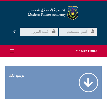
خطي
لى
لمحتوى
الدخول
لرئيسي
تسجيل
اسم
المستخدم
كلمة
هل نسيت اسم المستخدم أو كلمة المرور؟
المرور
Modern Future
عربي ‎(ar)‎
البحث
توسيع الكل
في
تسليم
المساقات