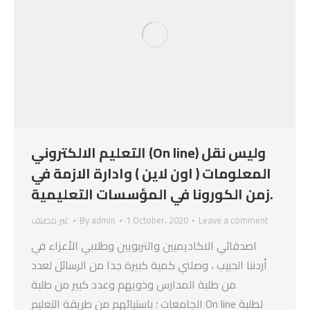
التعليم الالكتروني (On line) وليس نقل
المعلومات ( اون لاين ) وادارة الازمة في
زمن الكورونا في المؤسسات التعليمية.
Leave a comment
1 October، 2020
admin
By
غير مصنف
اصدقائي الاكاديميين والتربويين وطلابي الأعزاء في
أردننا الحبيب ، وصلني كمية كبيرة جدا من الرسائل لعدد
من طلبة المدارس وذويهم وعدد كبير من طلبة
الجامعات ؛ باستيائهم من طريقة التعليم On line لطلبة